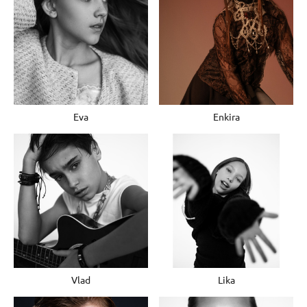
Eva
Enkira
Vlad
Lika